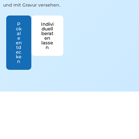
und mit Gravur versehen.
P
Indivi
ok
duell
al
berat
e
en
en
lasse
td
n
ec
ke
n