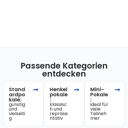
Passende Kategorien
entdecken
Stand
Henkel
Mini-
ardpo
pokale
Pokale
kale:
:
:
günstig
klassisc
ideal für
und
h und
viele
vielseiti
repräse
Teilneh
g
ntativ
mer