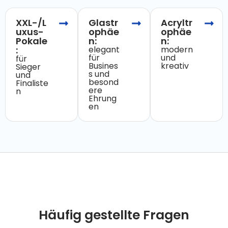
XXL-/L
Glastr
Acryltr
uxus-
ophäe
ophäe
Pokale
n:
n:
:
elegant
modern
für
und
für
Busines
kreativ
Sieger
s und
und
besond
Finaliste
ere
n
Ehrung
en
Häufig gestellte Fragen