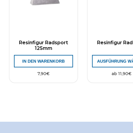
Resinfigur Radsport
Resinfigur Ra
125mm
IN DEN WARENKORB
AUSFÜHRUNG W
7,90
€
ab
11,90
€