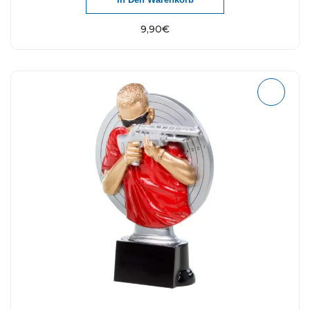
9,90
€