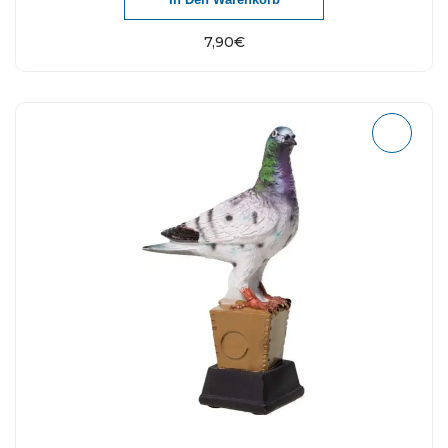
7,90
€