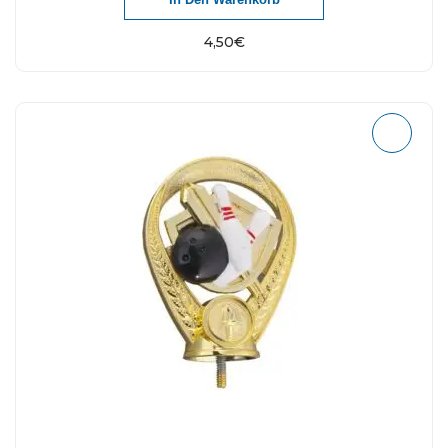
4,50
€