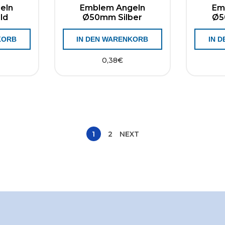
eln
Emblem Angeln
Em
ld
Ø50mm Silber
Ø5
KORB
IN DEN WARENKORB
IN 
0,38
€
1
2
NEXT