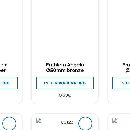
eln
Emblem Angeln
Em
ber
Ø50mm bronze
Ø
KORB
IN DEN WARENKORB
IN 
0,38
€