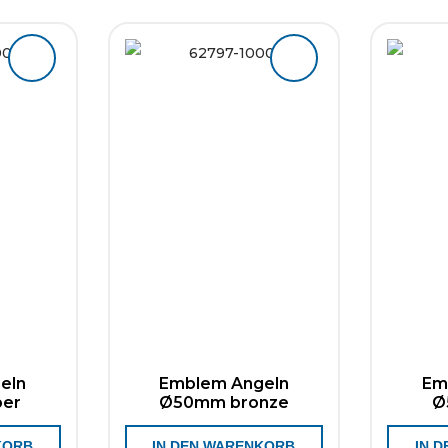
eln
Emblem Angeln
Em
ber
Ø50mm bronze
Ø
KORB
IN DEN WARENKORB
IN 