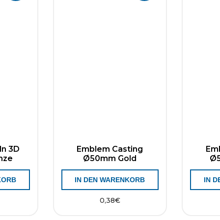
ln 3D
Emblem Casting
Em
nze
Ø50mm Gold
Ø5
KORB
IN DEN WARENKORB
IN 
0,38
€