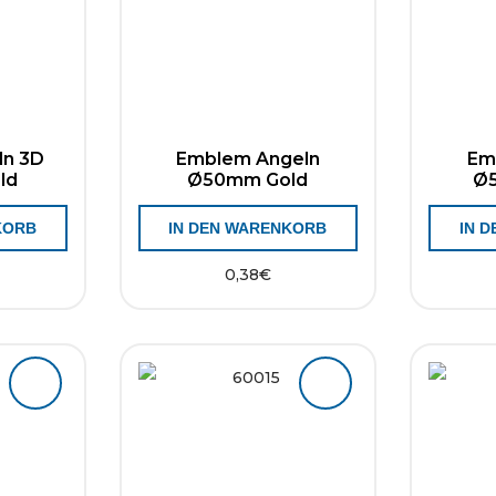
ln 3D
Emblem Angeln
Em
ld
Ø50mm Gold
Ø5
KORB
IN DEN WARENKORB
IN 
0,38
€