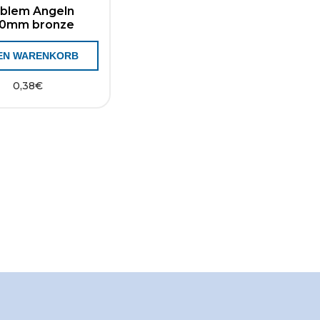
blem Angeln
0mm bronze
DEN WARENKORB
0,38
€