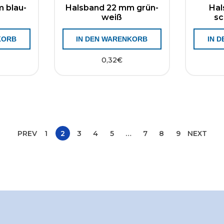
 blau-
Halsband 22 mm grün-
Hal
weiß
sc
KORB
IN DEN WARENKORB
IN 
0,32
€
PREV
1
2
3
4
5
…
7
8
9
NEXT