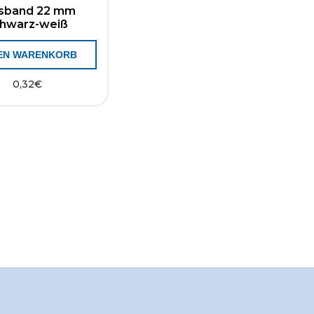
sband 22 mm
hwarz-weiß
DEN WARENKORB
0,32
€