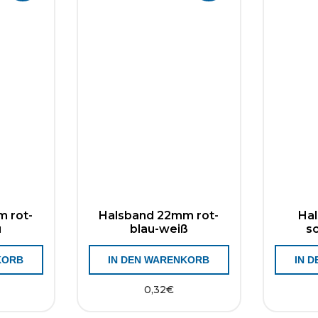
 rot-
Halsband 22mm rot-
Ha
u
blau-weiß
s
KORB
IN DEN WARENKORB
IN 
0,32
€