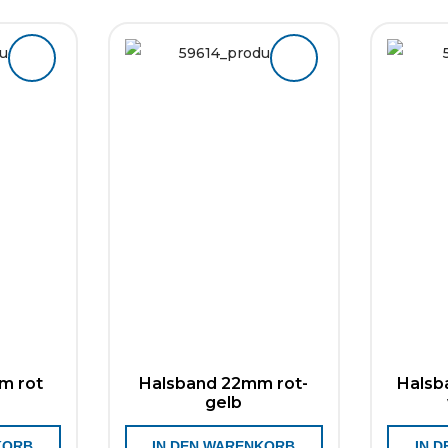
m rot
Halsband 22mm rot-
Halsb
gelb
KORB
IN DEN WARENKORB
IN 