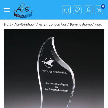
0
Start
/
Acryltrophäen
/
Acryltrophäen klar
/
Burning Flame Award