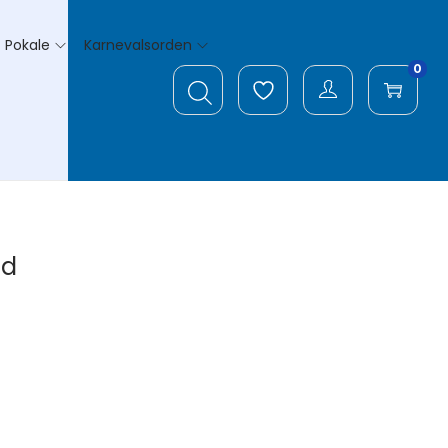
Pokale
Karnevalsorden
0
ld