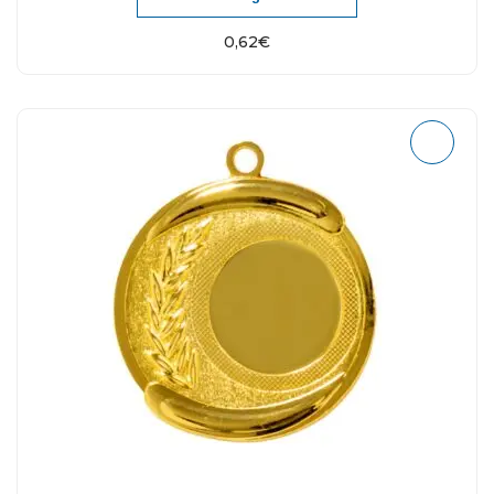
0,62
€