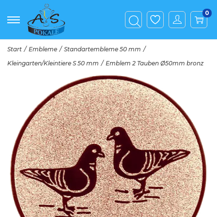
0
Start
/
Embleme
/
Standartembleme 50 mm
/
Kleingarten/Kleintiere S 50 mm
/
Emblem 2 Tauben Ø50mm bronz