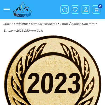
0
Start
/
Embleme
/
Standartembleme 50 mm
/
Zahlen S 50 mm
/
Emblem 2023 Ø50mm Gold