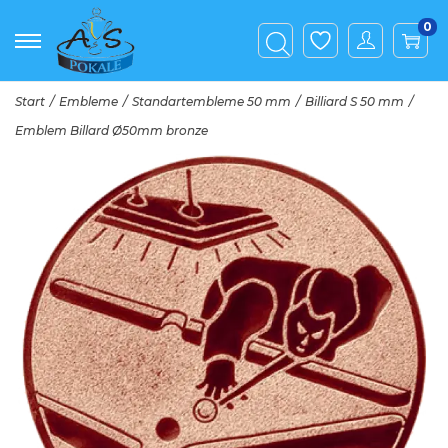
0
Start
/
Embleme
/
Standartembleme 50 mm
/
Billiard S 50 mm
/
Emblem Billard Ø50mm bronze