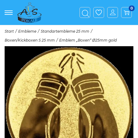
0
Start
/
Embleme
/
Standartembleme 25 mm
/
Boxen/Kickboxen S 25 mm
/
Emblem „Boxen“ Ø25mm gold