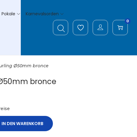
Pokale
Karnevalsorden
0
urling Ø50mm bronce
 Ø50mm bronce
eise
IN DEN WARENKORB