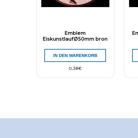
Emblem
E
EiskunstlaufØ50mm bron
IN DEN WARENKORB
0,38
€