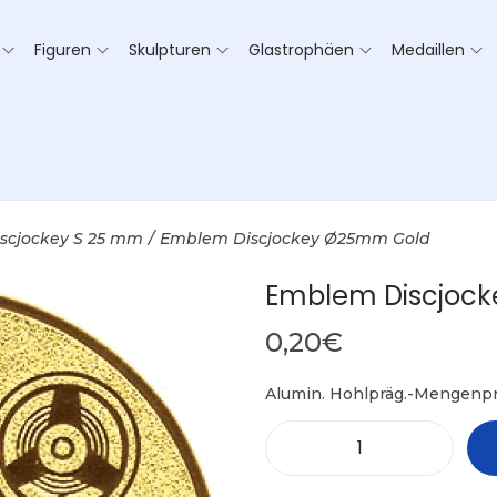
Figuren
Skulpturen
Glastrophäen
Medaillen
iscjockey S 25 mm
/
Emblem Discjockey Ø25mm Gold
Emblem Discjoc
0,20
€
Alumin. Hohlpräg.-Mengenpr