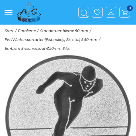
0
Start
/
Embleme
/
Standartembleme 50 mm
/
Eis-/Wintersportarten(Eishockey, Ski etc.) S 50 mm
/
Emblem Eisschnellauf Ø50mm Silb.