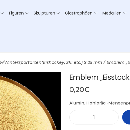
Figuren
Skulpturen
Glastrophäen
Medaillen
s-/Wintersportarten(Eishockey, Ski etc.) S 25 mm
/
Emblem „E
Emblem „Eisstoc
0,20
€
Alumin. Hohlpräg.-Mengenpr