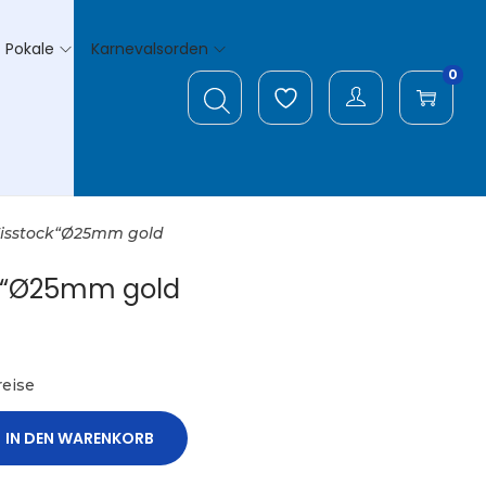
Pokale
Karnevalsorden
0
isstock“Ø25mm gold
k“Ø25mm gold
eise
IN DEN WARENKORB