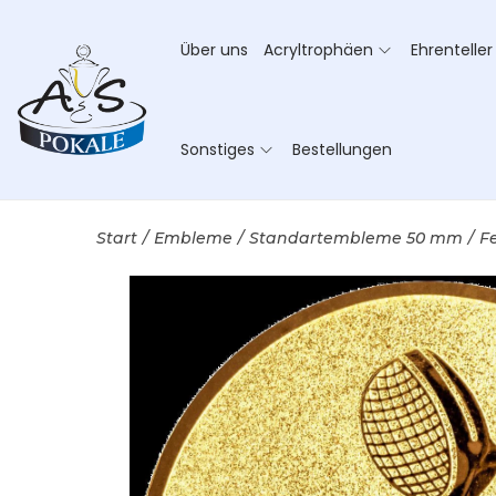
Über uns
Acryltrophäen
Ehrenteller
Sonstiges
Bestellungen
Start
/
Embleme
/
Standartembleme 50 mm
/
F