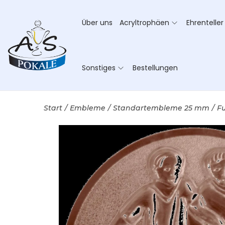
Über uns
Acryltrophäen
Ehrenteller
Sonstiges
Bestellungen
Start
/
Embleme
/
Standartembleme 25 mm
/
F