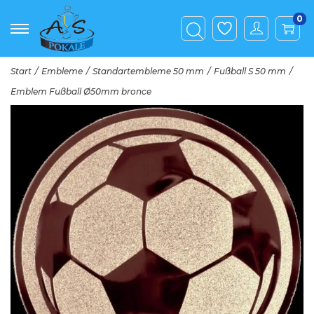
0
Start
/
Embleme
/
Standartembleme 50 mm
/
Fußball S 50 mm
/
Emblem Fußball Ø50mm bronce