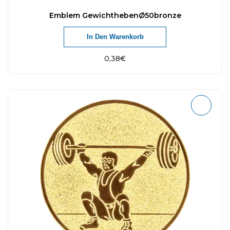
Emblem GewichthebenØ50bronze
In Den Warenkorb
0,38
€