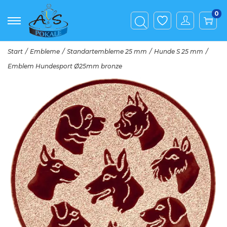
0
Start
/
Embleme
/
Standartembleme 25 mm
/
Hunde S 25 mm
/
Emblem Hundesport Ø25mm bronze