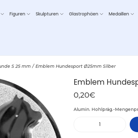
Figuren
Skulpturen
Glastrophäen
Medaillen
unde S 25 mm
/
Emblem Hundesport Ø25mm Silber
Emblem Hundesp
0,20
€
Alumin. Hohlpräg.-Mengenpr