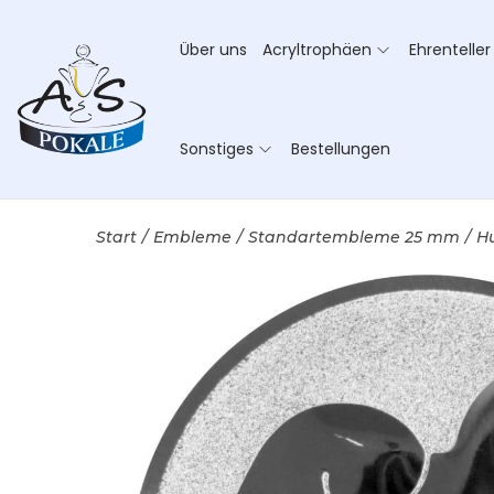
Über uns
Acryltrophäen
Ehrenteller
Sonstiges
Bestellungen
Start
/
Embleme
/
Standartembleme 25 mm
/
H