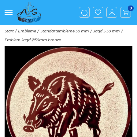
0
Start
/
Embleme
/
Standartembleme 50 mm
/
Jagd S 50 mm
/
Emblem Jagd Ø50mm bronze