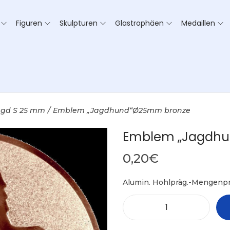
Figuren
Skulpturen
Glastrophäen
Medaillen
agd S 25 mm
/
Emblem „Jagdhund“Ø25mm bronze
Emblem „Jagdh
0,20
€
Alumin. Hohlpräg.-Mengenpr