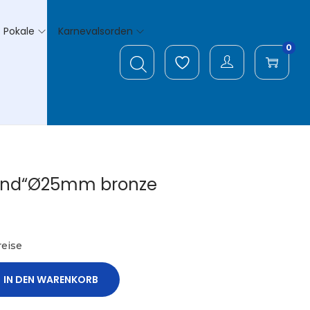
Pokale
Karnevalsorden
0
und“Ø25mm bronze
eise
IN DEN WARENKORB