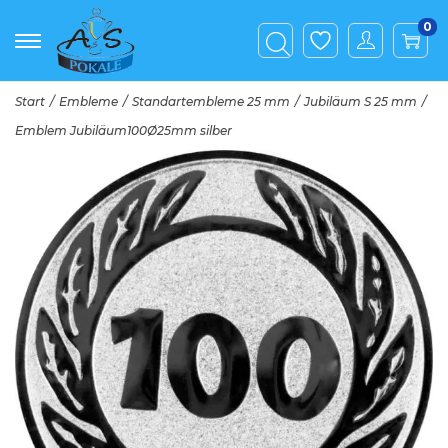
0
Start
/
Embleme
/
Standartembleme 25 mm
/
Jubiläum S 25 mm
/
Emblem Jubiläum100Ø25mm silber