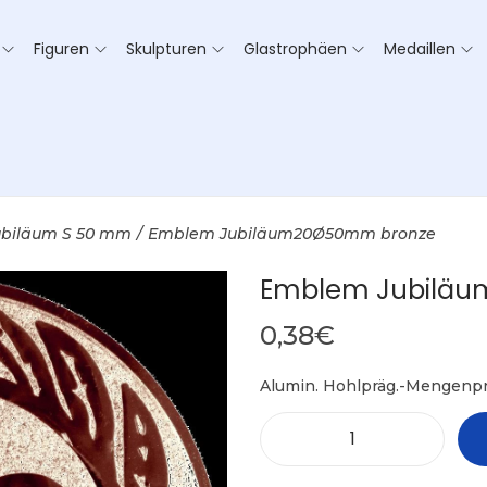
Figuren
Skulpturen
Glastrophäen
Medaillen
ubiläum S 50 mm
/
Emblem Jubiläum20Ø50mm bronze
Emblem Jubilä
0,38
€
Alumin. Hohlpräg.-Mengenpr