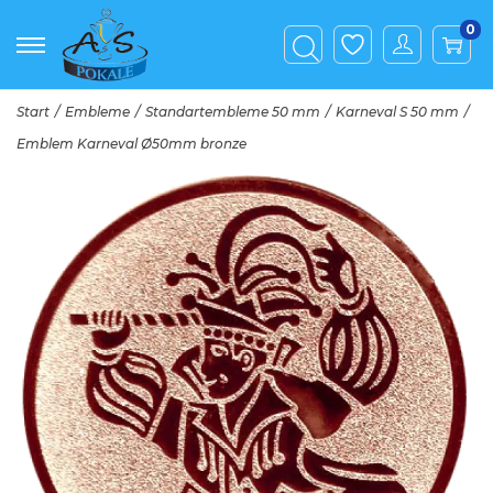
0
Start
/
Embleme
/
Standartembleme 50 mm
/
Karneval S 50 mm
/
Emblem Karneval Ø50mm bronze