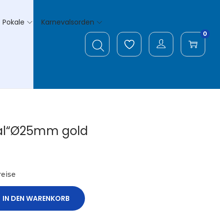
Pokale
Karnevalsorden
0
al“Ø25mm gold
eise
IN DEN WARENKORB