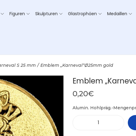
Figuren
Skulpturen
Glastrophäen
Medaillen
arneval S 25 mm
/
Emblem „Karneval“Ø25mm gold
Emblem „Karnev
0,20
€
Alumin. Hohlpräg.-Mengenpr