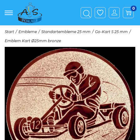
0
Start
/
Embleme
/
Standartembleme 25 mm
/
Go-Kart S 25 mm
/
Emblem Kart Ø25mm bronze