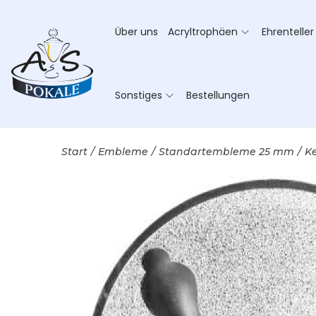
Über uns
Acryltrophäen
Ehrenteller
Sonstiges
Bestellungen
Start
/
Embleme
/
Standartembleme 25 mm
/
K