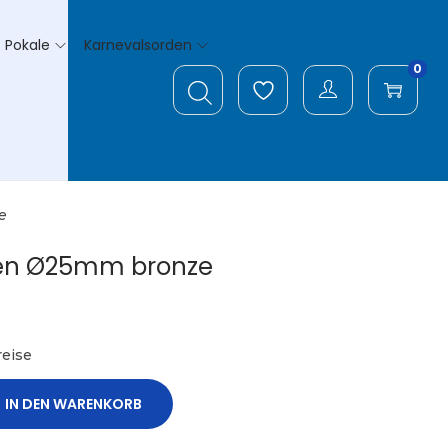
Pokale
Karnevalsorden
0
e
en Ø25mm bronze
eise
IN DEN WARENKORB