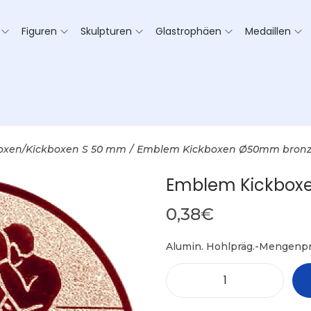
Figuren
Skulpturen
Glastrophäen
Medaillen
oxen/Kickboxen S 50 mm
/
Emblem Kickboxen Ø50mm bron
Emblem Kickbox
0,38
€
Alumin. Hohlpräg.-Mengenpr