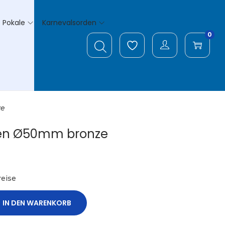
Pokale
Karnevalsorden
0
ze
en Ø50mm bronze
eise
IN DEN WARENKORB