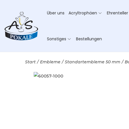
Über uns
Acryltrophäen
Ehrenteller
Sonstiges
Bestellungen
Start
/
Embleme
/
Standartembleme 50 mm
/
B