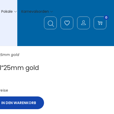
Pokale
Karnevalsorden
0
25mm gold
l“25mm gold
eise
IN DEN WARENKORB