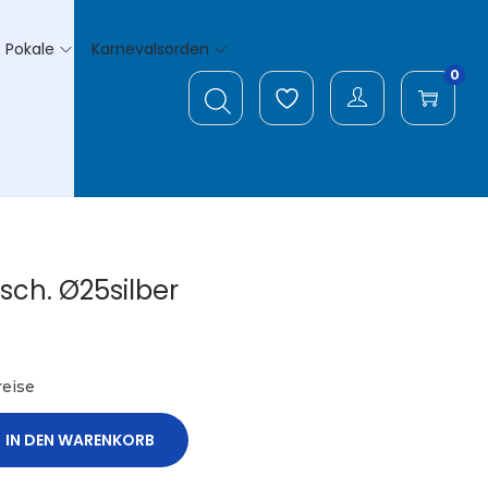
Pokale
Karnevalsorden
0
ch. Ø25silber
eise
IN DEN WARENKORB