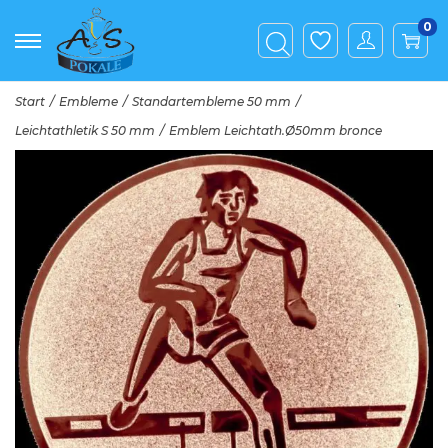
0
Start
/
Embleme
/
Standartembleme 50 mm
/
Leichtathletik S 50 mm
/
Emblem Leichtath.Ø50mm bronce