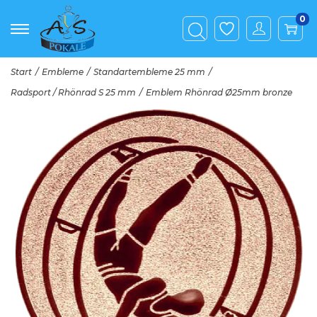
0
Start
/
Embleme
/
Standartembleme 25 mm
/
Radsport / Rhönrad S 25 mm
/
Emblem Rhönrad Ø25mm bronze