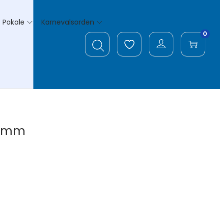
Pokale
Karnevalsorden
0
110mm