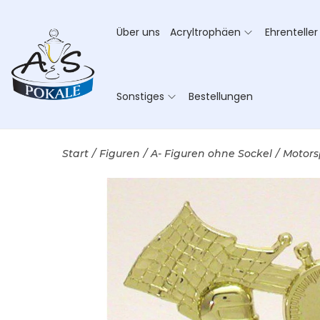
Über uns
Acryltrophäen
Ehrenteller
Sonstiges
Bestellungen
Start
/
Figuren
/
A- Figuren ohne Sockel
/
Motors