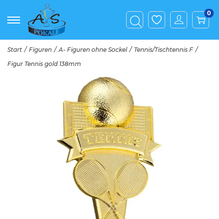
0
Start
/
Figuren
/
A- Figuren ohne Sockel
/
Tennis/Tischtennis F
/
Figur Tennis gold 138mm