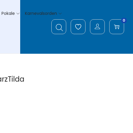
Pokale
Karnevalsorden
0
rzTilda