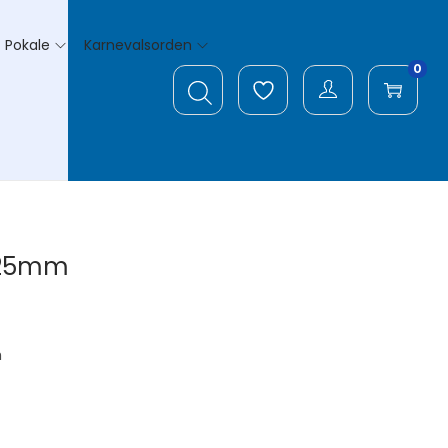
Pokale
Karnevalsorden
0
 125mm
m