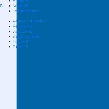
Hunde B
 B
Kegeln B
Leichtathletik B
Petanque/Boßeln B
Reitsport B
Schützen B
Siegerfiguren B
Tanzen B
Turnen B