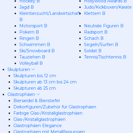
Hockey B
Hollywood Awards B
Jagd B
Judo/Kickboxen/Karate
Kleintierzucht/Landwirtschaft
Klettern B
B
Motorsport B
Neutrale Figuren B
Pokern B
Radsport B
Ringen B
Schach B
Schwimmen B
Segeln/Surfen B
Ski/Snowboard B
Soldat B
Tauziehen B
Tennis/Tischtennis B
Volleyball B
Skulpturen
Skulpturen bis 12 cm
Skulpturen ab 13 cm bis 24 cm
Skulpturen ab 25 cm
Glastrophäen
Bierseidel & Bierstiefel
Dekorfiguren/Zubehör für Glastrophäen
Farbige Glas-/Kristallglastrophäen
Glas-/Kristallglastrophäen
Glastrophäen Elegance
Glastrophäen mit Metallfassungen