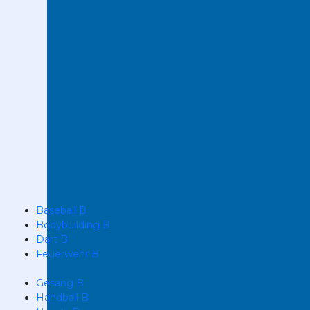
Baseball B
Bodybuilding B
Dart B
Feuerwehr B
Gesang B
Handball B