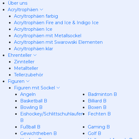
Über uns
Acryltrophäen
Acryltrophäen farbig
Acryltrophäen Fire and Ice & Indigo Ice
Acryltrophäen Ice
Acryltrophäen mit Metallsockel
Acryltrophäen mit Swarowski Elementen
Acryltrophäen klar
Ehrenteller
Zinnteller
Metallteller
Tellerzubehör
Figuren
Figuren mit Sockel
Angeln
Badminton B
Basketball B
Billiard B
Bowling B
Boxen B
Eishockey/Schlittschuhlaufen
Fechten B
B
Fußball B
Gaming B
Gewichtheben B
Golf B