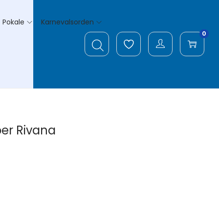
Pokale
Karnevalsorden
0
ber Rivana