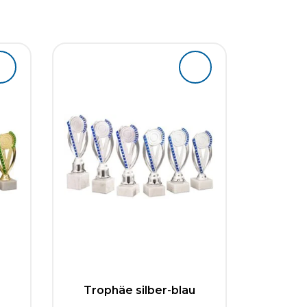
Trophäe silber-blau