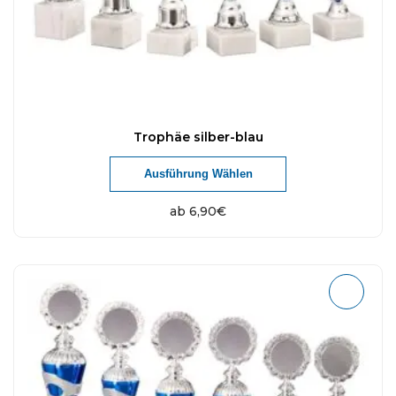
Trophäe silber-blau
Ausführung Wählen
ab
6,90
€