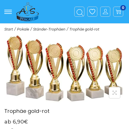
0
Start
/
Pokale
/
Ständer-Trophäen
/
Trophäe gold-rot
Trophäe gold-rot
ab
6,90
€