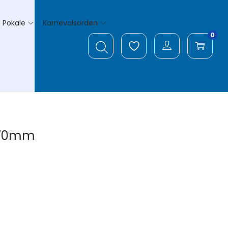
Pokale
Karnevalsorden
0
Ø70mm