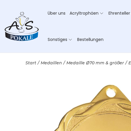
Über uns
Acryltrophäen
Ehrenteller
Sonstiges
Bestellungen
Start
/
Medaillen
/
Medaille Ø70 mm & größer
/
E