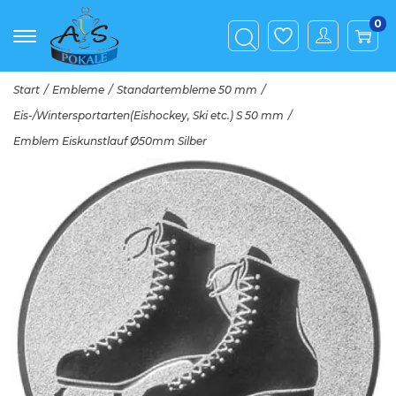
0
Start
/
Embleme
/
Standartembleme 50 mm
/
Eis-/Wintersportarten(Eishockey, Ski etc.) S 50 mm
/
Emblem Eiskunstlauf Ø50mm Silber