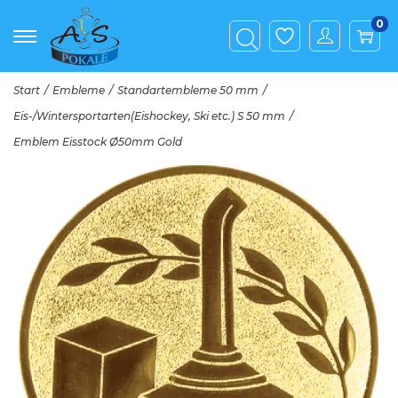
0
Start
/
Embleme
/
Standartembleme 50 mm
/
Eis-/Wintersportarten(Eishockey, Ski etc.) S 50 mm
/
Emblem Eisstock Ø50mm Gold