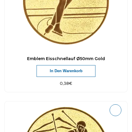
Emblem Eisschnellauf Ø50mm Gold
In Den Warenkorb
0,38
€