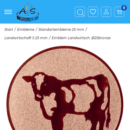
0
Start
/
Embleme
/
Standartembleme 25 mm
/
Landwirtschaft S 25 mm
/
Emblem Landwirtsch. Ø25bronze