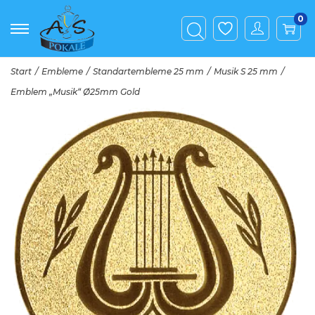
0
Start
/
Embleme
/
Standartembleme 25 mm
/
Musik S 25 mm
/
Emblem „Musik“ Ø25mm Gold